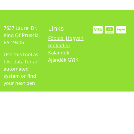
Links
7637 Laurel Dr.
King Of Prussia,
Főoldal
Hogyan
PA 19406
működik?
Kalandok
Use this tool as
Ajándék
GYIK
test data for an
automated
system or find
your next pen